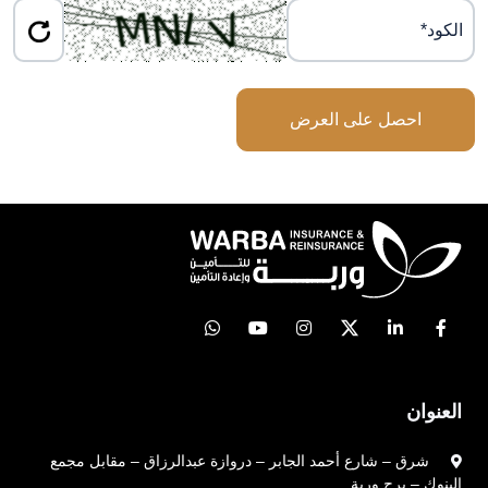
احصل على العرض
العنوان
شرق – شارع أحمد الجابر – دروازة عبدالرزاق – مقابل مجمع
البنوك – برج وربة